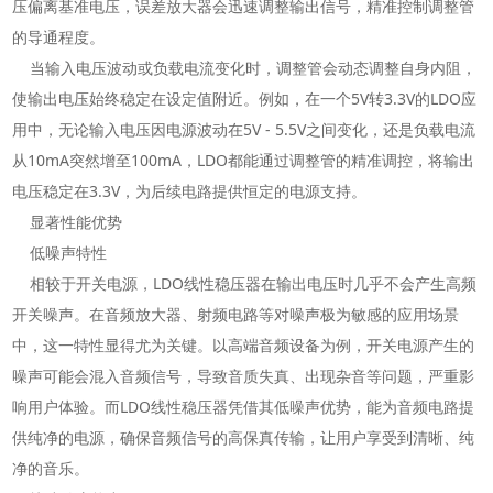
压偏离基准电压，误差放大器会迅速调整输出信号，精准控制调整管
的导通程度。
当输入电压波动或负载电流变化时，调整管会动态调整自身内阻，
使输出电压始终稳定在设定值附近。例如，在一个5V转3.3V的LDO应
用中，无论输入电压因电源波动在5V - 5.5V之间变化，还是负载电流
从10mA突然增至100mA，LDO都能通过调整管的精准调控，将输出
电压稳定在3.3V，为后续电路提供恒定的电源支持。
显著性能优势
低噪声特性
相较于开关电源，LDO线性稳压器在输出电压时几乎不会产生高频
开关噪声。在音频放大器、射频电路等对噪声极为敏感的应用场景
中，这一特性显得尤为关键。以高端音频设备为例，开关电源产生的
噪声可能会混入音频信号，导致音质失真、出现杂音等问题，严重影
响用户体验。而LDO线性稳压器凭借其低噪声优势，能为音频电路提
供纯净的电源，确保音频信号的高保真传输，让用户享受到清晰、纯
净的音乐。