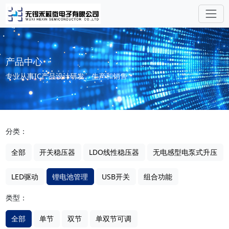
产品中心
专业从事IC产品设计研发、生产和销售
分类：
全部
开关稳压器
LDO线性稳压器
无电感型电泵式升压
LED驱动
锂电池管理
USB开关
组合功能
类型：
全部
单节
双节
单双节可调