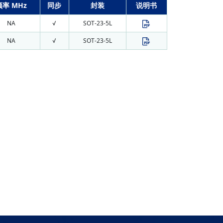
频率 MHz
同步
封装
说明书
NA
√
SOT-23-5L
NA
√
SOT-23-5L