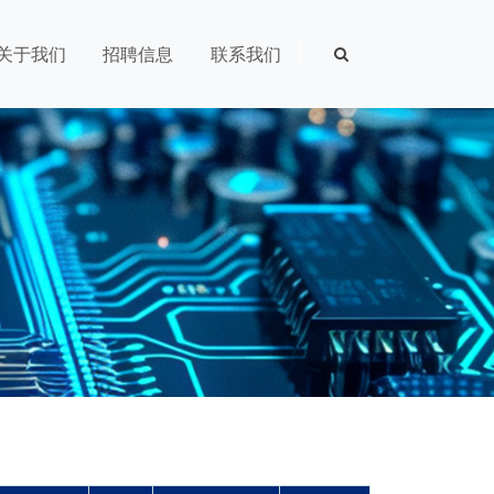
关于我们
招聘信息
联系我们