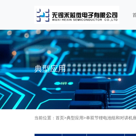
典型应用
当前位置：
首页
>
典型应用
>
单双节锂电池组和对讲机