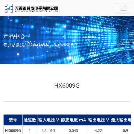
产品中心
专业从事IC产品设计研发、生产和销售
HX6009G
型号
通道数
输入电压 V
静态电流 mA
输出电压 V
最大输出电流
HX6009G
1
4.5～6.5
0.043
4.22
0.9